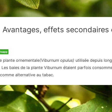
 Avantages, effets secondaires e
tsapp
e plante ornementale
(Viburnum opulus)
utilisée depuis lon
. Les baies de la plante Viburnum étaient parfois consomm
s comme alternative au tabac.