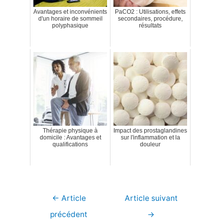
Avantages et inconvénients
PaCO2 : Utilisations, effets
d'un horaire de sommeil
secondaires, procédure,
polyphasique
résultats
Thérapie physique à
Impact des prostaglandines
domicile : Avantages et
sur l'inflammation et la
qualifications
douleur
Navigation
←
Article
Article suivant
de
précédent
→