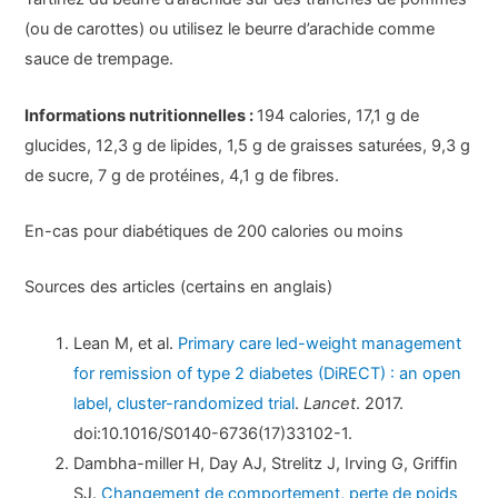
(ou de carottes) ou utilisez le beurre d’arachide comme
sauce de trempage.
Informations nutritionnelles :
194 calories, 17,1 g de
glucides, 12,3 g de lipides, 1,5 g de graisses saturées, 9,3 g
de sucre, 7 g de protéines, 4,1 g de fibres.
En-cas pour diabétiques de 200 calories ou moins
Sources des articles (certains en anglais)
Lean M, et al.
Primary care led-weight management
for remission of type 2 diabetes (DiRECT) : an open
label, cluster-randomized trial
.
Lancet
. 2017.
doi:10.1016/S0140-6736(17)33102-1.
Dambha-miller H, Day AJ, Strelitz J, Irving G, Griffin
SJ.
Changement de comportement, perte de poids