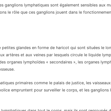
s ganglions lymphatiques sont également sensibles aux malad
ns le rôle que ces ganglions jouent dans le fonctionnement
 petites glandes en forme de haricot qui sont situées le l
 artères et aux veines par lesquels circule le liquide lym
es organes lymphoïdes « secondaires », les organes lympha
osseuse.
atiques primaires comme le palais de justice, les vaisseau
 police empruntent pour surveiller le corps, et les ganglio
s lymphatiques dans tout le corps, mais ils sont regroupés 