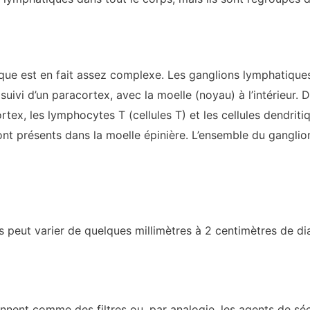
que est en fait assez complexe. Les ganglions lymphatiques
uivi d’un paracortex, avec la moelle (noyau) à l’intérieur. 
ortex, les lymphocytes T (cellules T) et les cellules dendrit
t présents dans la moelle épinière. L’ensemble du ganglio
s peut varier de quelques millimètres à 2 centimètres de di
ent comme des filtres ou, par analogie, les agents de sécuri