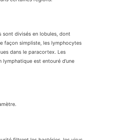
 sont divisés en lobules, dont
De façon simpliste, les lymphocytes
iques dans le paracortex. Les
n lymphatique est entouré d’une
amètre.
té filtrent les bactéries, les virus,