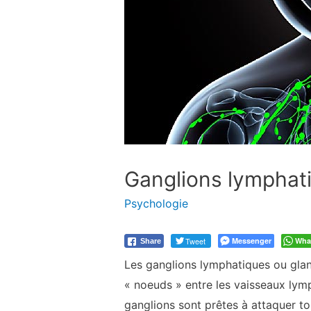
Ganglions lymphatiq
Psychologie
Tweet
Messenger
Wha
Share
Les ganglions lymphatiques ou gla
« noeuds » entre les vaisseaux lymp
ganglions sont prêtes à attaquer to