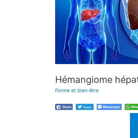
Hémangiome hépati
Forme et bien-être
Tweet
Messenger
Wha
Share