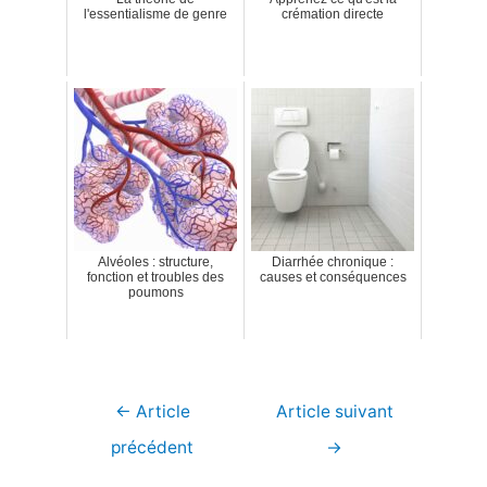
l'essentialisme de genre
crémation directe
Alvéoles : structure,
Diarrhée chronique :
fonction et troubles des
causes et conséquences
poumons
Navigation
←
Article
Article suivant
de
précédent
→
l’article