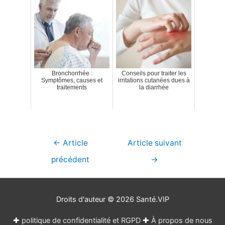
Bronchorrhée :
Conseils pour traiter les
Symptômes, causes et
irritations cutanées dues à
traitements
la diarrhée
Navigation
←
Article
Article suivant
de
précédent
→
l’article
Droits d'auteur © 2026
Santé.VIP
✚
politique de confidentialité et RGPD
✚
À propos de nous