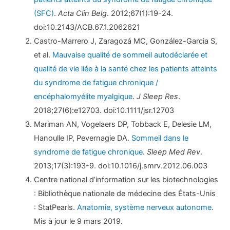
(SFC)
.
Acta Clin Belg
. 2012;67(1):19-24.
doi:10.2143/ACB.67.1.2062621
Castro-Marrero J, Zaragozá MC, González-Garcia S,
et al.
Mauvaise qualité de sommeil autodéclarée et
qualité de vie liée à la santé chez les patients atteints
du syndrome de fatigue chronique /
encéphalomyélite myalgique
.
J Sleep Res
.
2018;27(6):e12703. doi:10.1111/jsr.12703
Mariman AN, Vogelaers DP, Tobback E, Delesie LM,
Hanoulle IP, Pevernagie DA.
Sommeil dans le
syndrome de fatigue chronique
.
Sleep Med Rev
.
2013;17(3):193-9. doi:10.1016/j.smrv.2012.06.003
Centre national d’information sur les biotechnologies
: Bibliothèque nationale de médecine des États-Unis
: StatPearls.
Anatomie, système nerveux autonome
.
Mis à jour le 9 mars 2019.