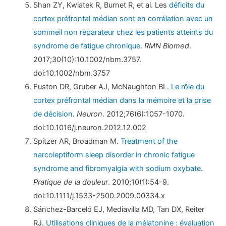
Shan ZY, Kwiatek R, Burnet R, et al. Les
déficits du
cortex préfrontal médian sont en corrélation avec un
sommeil non réparateur chez les patients atteints du
syndrome de fatigue chronique
.
RMN Biomed
.
2017;30(10):10.1002/nbm.3757.
doi:10.1002/nbm.3757
Euston DR, Gruber AJ, McNaughton BL.
Le rôle du
cortex préfrontal médian dans la mémoire et la prise
de décision
.
Neuron
. 2012;76(6):1057-1070.
doi:10.1016/j.neuron.2012.12.002
Spitzer AR, Broadman M.
Treatment of the
narcoleptiform sleep disorder in chronic fatigue
syndrome and fibromyalgia with sodium oxybate
.
Pratique de la douleur
. 2010;10(1):54-9.
doi:10.1111/j.1533-2500.2009.00334.x
Sánchez-Barceló EJ, Mediavilla MD, Tan DX, Reiter
RJ.
Utilisations cliniques de la mélatonine : évaluation