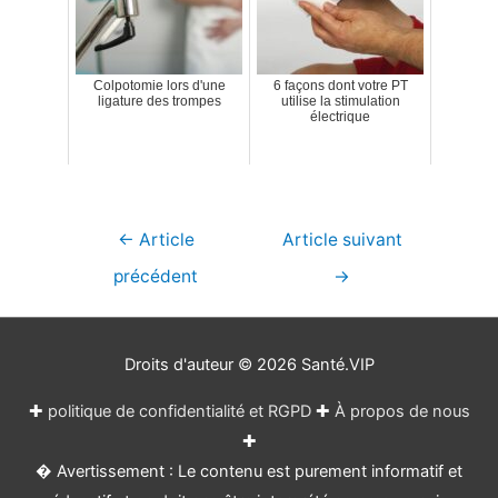
Colpotomie lors d'une
6 façons dont votre PT
ligature des trompes
utilise la stimulation
électrique
Navigation
←
Article
Article suivant
de
précédent
→
l’article
Droits d'auteur © 2026
Santé.VIP
✚
politique de confidentialité et RGPD
✚
À propos de nous
✚
� Avertissement : Le contenu est purement informatif et