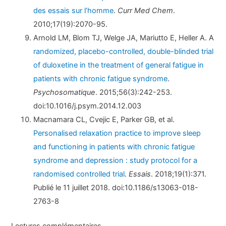
des essais sur l’homme
.
Curr Med Chem
.
2010;17(19):2070-95.
Arnold LM, Blom TJ, Welge JA, Mariutto E, Heller A. A
randomized, placebo-controlled, double-blinded trial
of duloxetine in the treatment of general fatigue in
patients with chronic fatigue syndrome
.
Psychosomatique
. 2015;56(3):242-253.
doi:10.1016/j.psym.2014.12.003
Macnamara CL, Cvejic E, Parker GB, et al.
Personalised relaxation practice to improve sleep
and functioning in patients with chronic fatigue
syndrome and depression : study protocol for a
randomised controlled trial
.
Essais
. 2018;19(1):371.
Publié le 11 juillet 2018. doi:10.1186/s13063-018-
2763-8
Lectures complémentaires