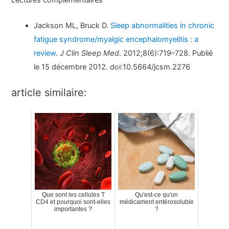
Jackson ML, Bruck D.
Sleep abnormalities in chronic
fatigue syndrome/myalgic encephalomyelitis : a
review
.
J Clin Sleep Med
. 2012;8(6):719–728. Publié
le 15 décembre 2012. doi:10.5664/jcsm.2276
article similaire:
Que sont les cellules T
Qu'est-ce qu'un
CD4 et pourquoi sont-elles
médicament entérosoluble
importantes ?
?