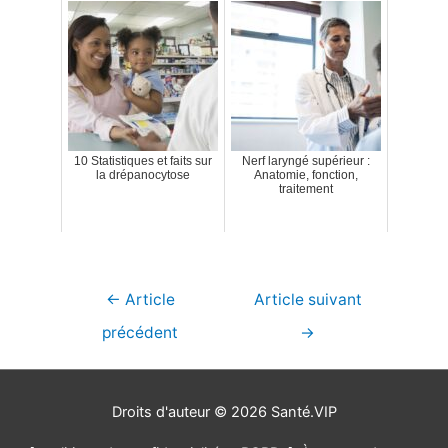
10 Statistiques et faits sur
Nerf laryngé supérieur :
la drépanocytose
Anatomie, fonction,
traitement
Navigation
←
Article
Article suivant
de
précédent
→
l’article
Droits d'auteur © 2026
Santé.VIP