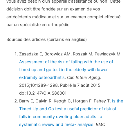
vous avez besoin d’un appareil d’assistance ou non. Cette
décision doit être fondée sur un examen de vos
antécédents médicaux et sur un examen complet effectué
par un spécialiste en orthopédie.
Sources des articles (certains en anglais)
Zasadzka E, Borowicz AM, Roszak M, Pawlaczyk M.
Assessment of the risk of falling with the use of
timed up and go test in the elderly with lower
extremity osteoarthritis
.
Clin Interv Aging
.
2015;10:1289–1298. Publié le 7 août 2015.
doi:10.2147/CIA.S86001
Barry E, Galvin R, Keogh C, Horgan F, Fahey T.
Is the
Timed Up and Go test a useful predictor of risk of
falls in community dwelling older adults : a
systematic review and meta- analysis
.
BMC