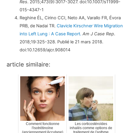
Res
. 2015;473(9):3017-3027. doi:10.1007/s11999-
015-4347-1
Reghine ÉL, Cirino CCI, Neto AA, Varallo FR, Évora
PRB, de Nadai TR.
Clavicle Kirschner Wire Migration
into Left Lung : A Case Report.
Am J Case Rep
.
2018;19:325-328. Publié le 21 mars 2018.
doi:10.12659/ajcr.908014
article similaire:
Comment fonctionne
Les corticostéroïdes
l'isotrétinoïne
inhalés comme options de
(anciennement Accutane)
traitement de l'asthme