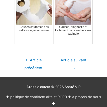
Causes courantes des
Causes, diagnostic et
selles rouges ou noires
traitement de la sécheresse
vaginale
Navigation
←
Article
Article suivant
de
précédent
→
l’article
Droits d'auteur © 2026
Santé.VIP
✚
politique de confidentialité et RGPD
✚
À propos de nous
✚