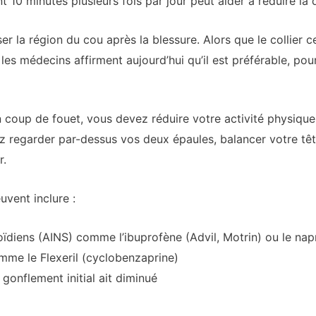
10 minutes plusieurs fois par jour peut aider à réduire la d
r la région du cou après la blessure. Alors que le collier ce
 les médecins affirment aujourd’hui qu’il est préférable, po
 coup de fouet, vous devez réduire votre activité physique
 regarder par-dessus vos deux épaules, balancer votre tête v
r.
vent inclure :
oïdiens (AINS) comme l’ibuprofène (Advil, Motrin) ou le na
mme le Flexeril (cyclobenzaprine)
gonflement initial ait diminué