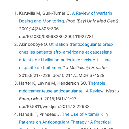
Kuruvilla M, Gurk-Turner C.
A Review of Warfarin
Dosing and Monitoring
.
Proc (Bayl Univ Med Cent)
.
2001;14(3):305-306.
doi:10.1080/08998280.2001.11927781
Akinboboye O.
Utilisation d’anticoagulants oraux
chez les patients afro-américains et caucasiens
atteints de fibrillation auriculaire : existe-t-il une
disparité de traitement
?
J Multidiscip Healthc
.
2015;8:217-228. doi:10.2147/JMDH.S74529
Harter K, Levine M, Henderson SO.
Thérapie
médicamenteuse anticoagulante : A Review
.
West J
Emerg Med
. 2015;16(1):11-17.
doi:10.5811/westjem.2014.12.22933
Hanslik T, Prinseau J.
The Use of Vitamin K in
Patients on Anticoagulant Therapy : A Practical