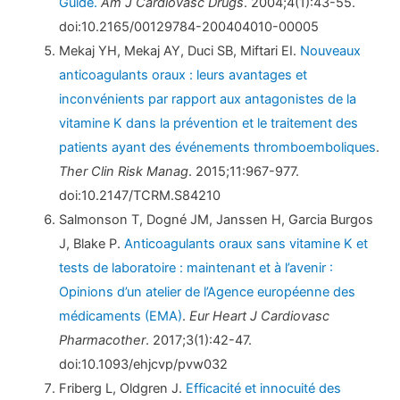
Guide.
Am J Cardiovasc Drugs
. 2004;4(1):43-55.
doi:10.2165/00129784-200404010-00005
Mekaj YH, Mekaj AY, Duci SB, Miftari EI.
Nouveaux
anticoagulants oraux : leurs avantages et
inconvénients par rapport aux antagonistes de la
vitamine K dans la prévention et le traitement des
patients ayant des événements thromboemboliques
.
Ther Clin Risk Manag
. 2015;11:967-977.
doi:10.2147/TCRM.S84210
Salmonson T, Dogné JM, Janssen H, Garcia Burgos
J, Blake P.
Anticoagulants oraux sans vitamine K et
tests de laboratoire : maintenant et à l’avenir :
Opinions d’un atelier de l’Agence européenne des
médicaments (EMA)
.
Eur Heart J Cardiovasc
Pharmacother
. 2017;3(1):42-47.
doi:10.1093/ehjcvp/pvw032
Friberg L, Oldgren J.
Efficacité et innocuité des