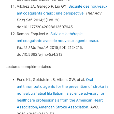
Vílchez JA, Gallego P, Lip GY.
Sécurité des nouveaux
anticoagulants oraux : une perspective
.
Ther Adv
Drug Saf
. 2014;5(1):8-20.
doi:10.1177/2042098613507945
Ramos-Esquivel A.
Suivi de la thérapie
anticoagulante avec de nouveaux agents oraux
.
World J Methodol
. 2015;5(4):212-215.
doi:10.5662/wjm.v5.i4.212
Lectures complémentaires
Furie KL, Goldstein LB, Albers GW, et al.
Oral
antithrombotic agents for the prevention of stroke in
nonvalvular atrial fibrillation : a science advisory for
healthcare professionals from the American Heart
Association/American Stroke Association
. AVC.
2012;43(12):3442-53.