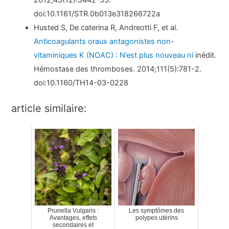
doi:10.1161/STR.0b013e318266722a
Husted S, De caterina R, Andreotti F, et al.
Anticoagulants oraux antagonistes non-
vitaminiques K (NOAC) : N’est plus nouveau ni
inédit.
Hémostase des thromboses. 2014;111(5):781-2.
doi:10.1160/TH14-03-0228
article similaire:
Prunella Vulgaris :
Les symptômes des
Avantages, effets
polypes utérins
secondaires et