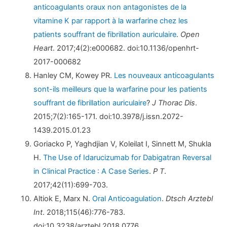
anticoagulants oraux non antagonistes de la
vitamine K par rapport à la warfarine chez les
patients souffrant de fibrillation auriculaire
.
Open
Heart
. 2017;4(2):e000682. doi:10.1136/openhrt-
2017-000682
Hanley CM, Kowey PR.
Les nouveaux anticoagulants
sont-ils meilleurs que la warfarine pour les patients
souffrant de fibrillation auriculaire
?
J Thorac Dis
.
2015;7(2):165-171. doi:10.3978/j.issn.2072-
1439.2015.01.23
Goriacko P, Yaghdjian V, Koleilat I, Sinnett M, Shukla
H.
The Use of Idarucizumab for Dabigatran Reversal
in Clinical Practice : A Case Series
.
P T
.
2017;42(11):699-703.
Altiok E, Marx N.
Oral Anticoagulation
.
Dtsch Arztebl
Int
. 2018;115(46):776-783.
doi:10.3238/arztebl.2018.0776