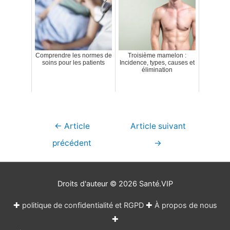
Comprendre les normes de
Troisième mamelon :
soins pour les patients
Incidence, types, causes et
élimination
Navigation
←
Article
Article suivant
de
précédent
→
l’article
Droits d'auteur © 2026
Santé.VIP
✚
politique de confidentialité et RGPD
✚
À propos de nous
✚