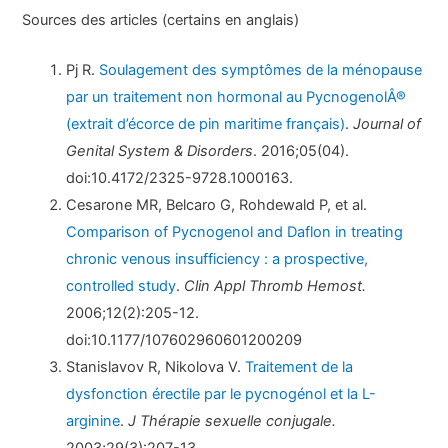
Sources des articles (certains en anglais)
Pj R.
Soulagement des symptômes de la ménopause
par un traitement non hormonal au PycnogenolÂ®
(extrait d’écorce de pin maritime français)
.
Journal of
Genital System & Disorders
. 2016;05(04).
doi:10.4172/2325-9728.1000163.
Cesarone MR, Belcaro G, Rohdewald P, et al.
Comparison of Pycnogenol and Daflon in treating
chronic venous insufficiency : a prospective,
controlled study
.
Clin Appl Thromb Hemost.
2006;12(2):205-12.
doi:10.1177/107602960601200209
Stanislavov R, Nikolova V.
Traitement de la
dysfonction érectile par le pycnogénol et la L-
arginine
.
J Thérapie sexuelle conjugale.