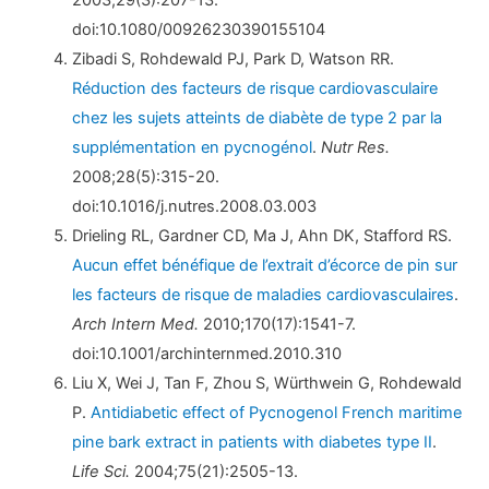
2003;29(3):207-13.
doi:10.1080/00926230390155104
Zibadi S, Rohdewald PJ, Park D, Watson RR.
Réduction des facteurs de risque cardiovasculaire
chez les sujets atteints de diabète de type 2 par la
supplémentation en pycnogénol
.
Nutr Res.
2008;28(5):315-20.
doi:10.1016/j.nutres.2008.03.003
Drieling RL, Gardner CD, Ma J, Ahn DK, Stafford RS.
Aucun effet bénéfique de l’extrait d’écorce de pin sur
les facteurs de risque de maladies cardiovasculaires
.
Arch Intern Med.
2010;170(17):1541-7.
doi:10.1001/archinternmed.2010.310
Liu X, Wei J, Tan F, Zhou S, Würthwein G, Rohdewald
P.
Antidiabetic effect of Pycnogenol French maritime
pine bark extract in patients with diabetes type II
.
Life Sci.
2004;75(21):2505-13.