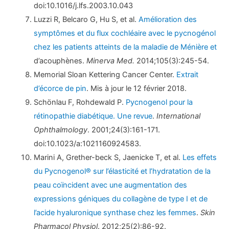
doi:10.1016/j.lfs.2003.10.043
Luzzi R, Belcaro G, Hu S, et al.
Amélioration des
symptômes et du flux cochléaire avec le pycnogénol
chez les patients atteints de la maladie de Ménière et
d’acouphènes.
Minerva Med.
2014;105(3):245-54.
Memorial Sloan Kettering Cancer Center.
Extrait
d’écorce de pin
. Mis à jour le 12 février 2018.
Schönlau F, Rohdewald P.
Pycnogenol pour la
rétinopathie diabétique. Une revue
.
International
Ophthalmology
. 2001;24(3):161-171.
doi:10.1023/a:1021160924583.
Marini A, Grether-beck S, Jaenicke T, et al.
Les effets
du Pycnogenol® sur l’élasticité et l’hydratation de la
peau coïncident avec une augmentation des
expressions géniques du collagène de type I et de
l’acide hyaluronique synthase chez les femmes
.
Skin
Pharmacol Physiol
. 2012;25(2):86-92.