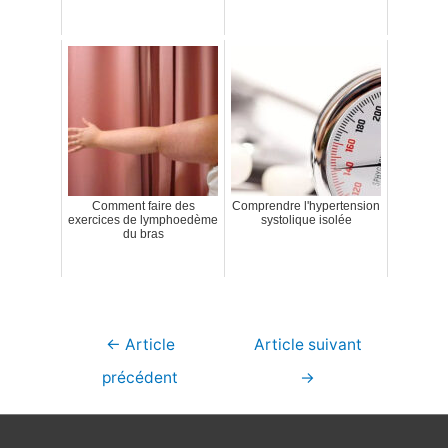
Comment faire des
Comprendre l'hypertension
exercices de lymphoedème
systolique isolée
du bras
Navigation
←
Article
Article suivant
de
précédent
→
l’article