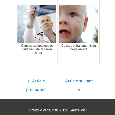
Causes, symptômes et
Causes et traitements du
traitement de l'éperon
bégaiement
osseux
Navigation
←
Article
Article suivant
de
précédent
→
l’article
Droits d'auteur © 2026
Santé.VIP