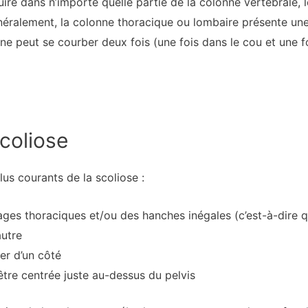
uire dans n’importe quelle partie de la colonne vertébrale, 
néralement, la colonne thoracique ou lombaire présente une
e peut se courber deux fois (une fois dans le cou et une f
coliose
lus courants de la scoliose :
ges thoraciques et/ou des hanches inégales (c’est-à-dire que
autre
er d’un côté
être centrée juste au-dessus du pelvis