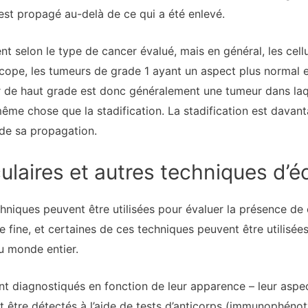
’est propagé au-delà de ce qui a été enlevé.
t selon le type de cancer évalué, mais en général, les cell
ope, les tumeurs de grade 1 ayant un aspect plus normal et
de haut grade est donc généralement une tumeur dans laque
ême chose que la stadification. La stadification est davanta
 de sa propagation.
ulaires et autres techniques d’é
echniques peuvent être utilisées pour évaluer la présence d
lle fine, et certaines de ces techniques peuvent être utilisé
u monde entier.
t diagnostiqués en fonction de leur apparence – leur aspe
t être détectés à l’aide de tests d’anticorps (immunophéno