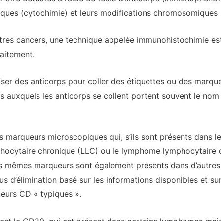
iques (cytochimie) et leurs modifications chromosomiques 
res cancers, une technique appelée immunohistochimie est u
raitement.
ser des anticorps pour coller des étiquettes ou des marqueu
 auxquels les anticorps se collent portent souvent le nom d
marqueurs microscopiques qui, s’ils sont présents dans les
phocytaire chronique (LLC) ou le lymphome lymphocytaire de
es mêmes marqueurs sont également présents dans d’autres
s d’élimination basé sur les informations disponibles et sur
eurs CD « typiques ».
st le CD20, qui est présent dans certains lymphomes mais 