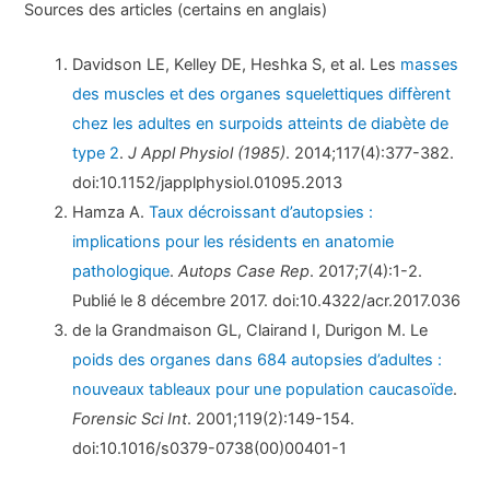
Sources des articles (certains en anglais)
Davidson LE, Kelley DE, Heshka S, et al. Les
masses
des muscles et des organes squelettiques diffèrent
chez les adultes en surpoids atteints de diabète de
type 2
.
J Appl Physiol (1985)
. 2014;117(4):377-382.
doi:10.1152/japplphysiol.01095.2013
Hamza A.
Taux décroissant d’autopsies :
implications pour les résidents en anatomie
pathologique
.
Autops Case Rep
. 2017;7(4):1-2.
Publié le 8 décembre 2017. doi:10.4322/acr.2017.036
de la Grandmaison GL, Clairand I, Durigon M. Le
poids des organes dans 684 autopsies d’adultes :
nouveaux tableaux pour une population caucasoïde
.
Forensic Sci Int
. 2001;119(2):149-154.
doi:10.1016/s0379-0738(00)00401-1