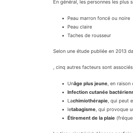
En général, les personnes les plus 
Peau marron foncé ou noire
Peau claire
Taches de rousseur
Selon une étude publiée en 2013 d
, cinq autres facteurs sont associés
Un
âge plus jeune
, en raison
Infection cutanée bactérien
La
chimiothérapie
, qui peut
le
tabagisme
, qui provoque un
Étirement de la plaie
(fréquen