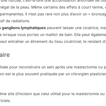
 une fibrose, c’est-à-dire une accumulation anormale de tiss
négal de la peau. Même certains des effets à court terme, c
ermanentes. Il n’est pas rare non plus d’avoir un « bronza
sif de radiations.
es ganglions lymphatiques
peuvent laisser une cicatrice, ma
res lorsque vous portez un maillot de bain. Elle peut égalem
eut entraîner un étirement du tissu cicatriciel, le rendant d’
aire
lisée pour reconstruire un sein après une mastectomie ou p
on est le plus souvent pratiquée par un chirurgien plastici
même site d’incision que celui utilisé pour la mastectomie ou 
ciels.