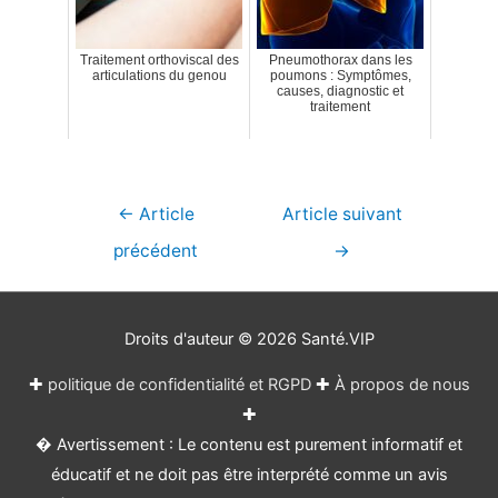
Traitement orthoviscal des
Pneumothorax dans les
articulations du genou
poumons : Symptômes,
causes, diagnostic et
traitement
Navigation
←
Article
Article suivant
de
précédent
→
l’article
Droits d'auteur © 2026
Santé.VIP
✚
politique de confidentialité et RGPD
✚
À propos de nous
✚
� Avertissement : Le contenu est purement informatif et
éducatif et ne doit pas être interprété comme un avis