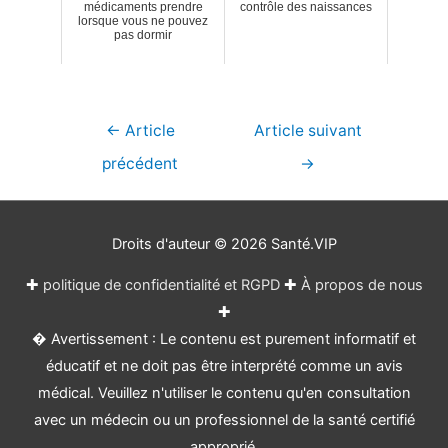
médicaments prendre
contrôle des naissances
lorsque vous ne pouvez
pas dormir
Navigation
←
Article
Article suivant
de
précédent
→
l’article
Droits d'auteur © 2026
Santé.VIP
✚
politique de confidentialité et RGPD
✚
À propos de nous
✚
� Avertissement : Le contenu est purement informatif et
éducatif et ne doit pas être interprété comme un avis
médical. Veuillez n'utiliser le contenu qu'en consultation
avec un médecin ou un professionnel de la santé certifié
approprié.