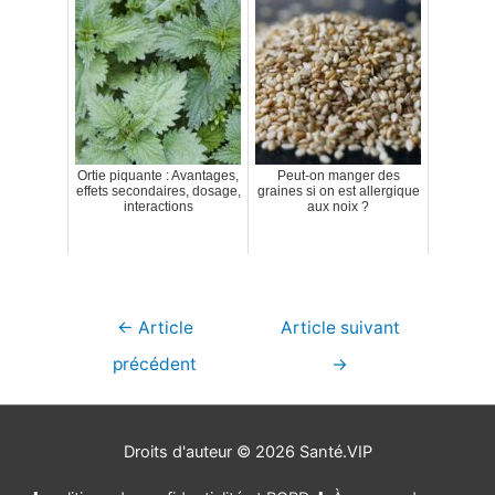
Ortie piquante : Avantages,
Peut-on manger des
effets secondaires, dosage,
graines si on est allergique
interactions
aux noix ?
Navigation
←
Article
Article suivant
de
précédent
→
l’article
Droits d'auteur © 2026
Santé.VIP