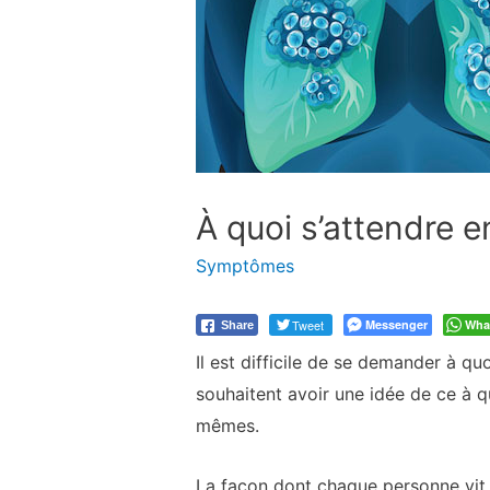
À quoi s’attendre 
Symptômes
Tweet
Messenger
Wha
Share
Il est difficile de se demander à q
souhaitent avoir une idée de ce à q
mêmes.
La façon dont chaque personne vit l