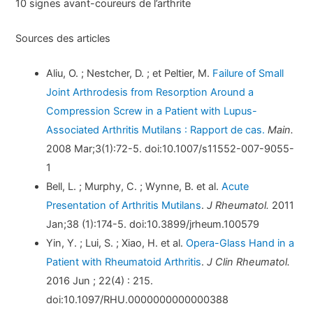
10 signes avant-coureurs de l’arthrite
Sources des articles
Aliu, O. ; Nestcher, D. ; et Peltier, M.
Failure of Small
Joint Arthrodesis from Resorption Around a
Compression Screw in a Patient with Lupus-
Associated Arthritis Mutilans : Rapport de cas.
Main.
2008 Mar;3(1):72-5. doi:10.1007/s11552-007-9055-
1
Bell, L. ; Murphy, C. ; Wynne, B. et al.
Acute
Presentation of Arthritis Mutilans
.
J Rheumatol.
2011
Jan;38 (1):174-5. doi:10.3899/jrheum.100579
Yin, Y. ; Lui, S. ; Xiao, H. et al.
Opera-Glass Hand in a
Patient with Rheumatoid Arthritis
.
J Clin Rheumatol.
2016 Jun ; 22(4) : 215.
doi:10.1097/RHU.0000000000000388