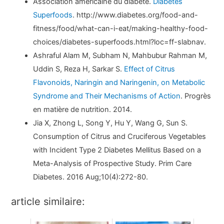
Association américaine du diabète.
Diabetes
Superfoods
. http://www.diabetes.org/food-and-
fitness/food/what-can-i-eat/making-healthy-food-
choices/diabetes-superfoods.html?loc=ff-slabnav.
Ashraful Alam M, Subham N, Mahbubur Rahman M,
Uddin S, Reza H, Sarkar S.
Effect of Citrus
Flavonoids, Naringin and Naringenin, on Metabolic
Syndrome and Their Mechanisms of Action
. Progrès
en matière de nutrition. 2014.
Jia X, Zhong L, Song Y, Hu Y, Wang G, Sun S.
Consumption of Citrus and Cruciferous Vegetables
with Incident Type 2 Diabetes Mellitus Based on a
Meta-Analysis of Prospective Study. Prim Care
Diabetes. 2016 Aug;10(4):272-80.
article similaire: