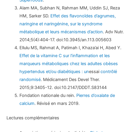
Superfoods
.
Alam MA, Subhan N, Rahman MM, Uddin SJ, Reza
HM, Sarker SD.
Effet des flavonoïdes d’agrumes,
naringine et naringénine, sur le syndrome
métabolique et leurs mécanismes d’action
. Adv Nutr.
2014;5(4):404-17. doi:10.3945/an.113.005603
Ellulu MS, Rahmat A, Patimah I, Khaza’ai H, Abed Y.
Effet de la vitamine C sur l’inflammation et les
marqueurs métaboliques chez les adultes obèses
hypertendus et/ou diabétiques : un
essai
contrôlé
randomisé
. Médicament Des Devel Ther.
2015;9:3405-12. doi:10.2147/DDDT.S83144
Fondation nationale du rein.
Pierres d’oxalate de
calcium
. Révisé en mars 2019.
Lectures complémentaires