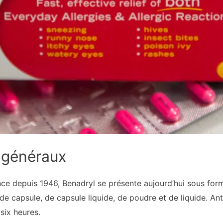
 généraux
nce depuis 1946, Benadryl se présente aujourd’hui sous f
 de capsule, de capsule liquide, de poudre et de liquide. An
six heures.