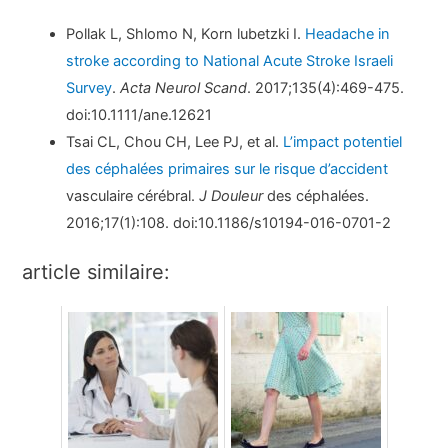
Pollak L, Shlomo N, Korn lubetzki I.
Headache in
stroke according to National Acute Stroke Israeli
Survey
.
Acta Neurol Scand
. 2017;135(4):469-475.
doi:10.1111/ane.12621
Tsai CL, Chou CH, Lee PJ, et al.
L’impact potentiel
des céphalées primaires sur le risque d’accident
vasculaire cérébral.
J Douleur
des céphalées.
2016;17(1):108. doi:10.1186/s10194-016-0701-2
article similaire: