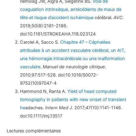
riemslag JW, Algra A, Siegerink BS.
Voie de
coagulation intrinsèque, antécédents de maux de
tête et risque d’accident ischémique
cérébral.
AVC
.
2019;50(8):2181-2186.
doi:10.1161/STROKEAHA.118.023124
Carolei A, Sacco S.
Chapitre 47 – Céphalées
attribuées à un accident vasculaire cérébral, un AIT,
une hémorragie intracérébrale ou une malformation
vasculaire
.
Manuel de neurologie clinique.
2010;97:517-528. doi:10.1016/S0072-
9752(10)97047-4
Hammond N, Ranta A.
Yield of head computed
tomography in patients with new onset of transient
he
adaches.
Intern Med J
. 2017;47(10):1141-1146.
doi:10.1111/imj.13517
Lectures complémentaires