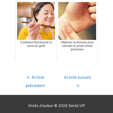
Comment fonctionne le
Obtenez la formule pour
sens du goût
calculer le pouls d'une
personne
Navigation
←
Article
Article suivant
de
précédent
→
l’article
Droits d'auteur © 2026
Santé.VIP