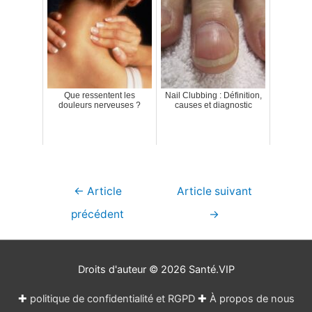
Que ressentent les
Nail Clubbing : Définition,
douleurs nerveuses ?
causes et diagnostic
Navigation
←
Article
Article suivant
de
précédent
→
l’article
Droits d'auteur © 2026
Santé.VIP
✚
politique de confidentialité et RGPD
✚
À propos de nous