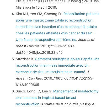
L’île au trésor (FL) : StatPearls Publishing ; 2019 Jan-.
Mis à jour le 10 avril 2019.
Kim KH, Yeo SM, Cheong IY.
Réhabilitation précoce
après une mastectomie totale et reconstruction
immédiate avec insertion d’un expanseur tissulaire
chez les patientes atteintes d’un cancer du sein :
Une étude rétrospective cas-témoins
.
Journal of
Breast Cancer.
2019;22(3):472-483.
doi:10.4048/jbc.2019.22.e40
Strazisar B.
Comment soulager la douleur après une
reconstruction mammaire immédiate avec un
extenseur de tissu musculaire sous-cutané
.
J
Anesth Clin Res.
2016;7:665. doi:10.4172/2155-
6148.1000665
Sue G, Long, C, Lee G.
Mangement of mastectomy
skin necrosis in implant based breast
reconstruction
.
Annales de la chirurgie plastique
.