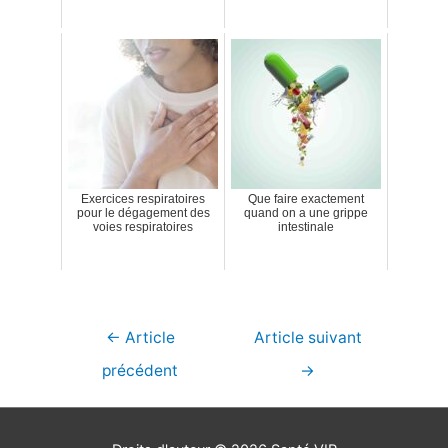
Exercices respiratoires
Que faire exactement
pour le dégagement des
quand on a une grippe
voies respiratoires
intestinale
Navigation
←
Article
Article suivant
de
précédent
→
l’article