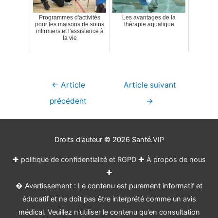
Programmes d'activités
Les avantages de la
pour les maisons de soins
thérapie aquatique
infirmiers et l'assistance à
la vie
Navigation
←
Article
Article suivant
de
précédent
→
l’article
Droits d'auteur © 2026
Santé.VIP
✚
politique de confidentialité et RGPD
✚
À propos de nous
✚
� Avertissement : Le contenu est purement informatif et
éducatif et ne doit pas être interprété comme un avis
médical. Veuillez n'utiliser le contenu qu'en consultation