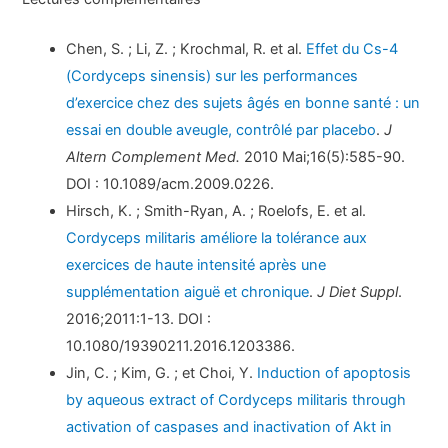
Chen, S. ; Li, Z. ; Krochmal, R. et al.
Effet du Cs-4
(Cordyceps sinensis) sur les performances
d’exercice chez des sujets âgés en bonne santé : un
essai en double aveugle, contrôlé par placebo
.
J
Altern Complement Med.
2010 Mai;16(5):585-90.
DOI : 10.1089/acm.2009.0226.
Hirsch, K. ; Smith-Ryan, A. ; Roelofs, E. et al.
Cordyceps militaris améliore la tolérance aux
exercices de haute intensité après une
supplémentation aiguë et chronique
.
J Diet Suppl
.
2016;2011:1-13. DOI :
10.1080/19390211.2016.1203386.
Jin, C. ; Kim, G. ; et Choi, Y.
Induction of apoptosis
by aqueous extract of Cordyceps militaris through
activation of caspases and inactivation of Akt in