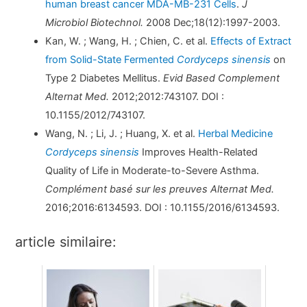
human breast cancer MDA-MB-231 Cells
.
J
Microbiol Biotechnol.
2008 Dec;18(12):1997-2003.
Kan, W. ; Wang, H. ; Chien, C. et al.
Effects of Extract
from Solid-State Fermented
Cordyceps sinensis
on
Type 2 Diabetes Mellitus.
Evid Based Complement
Alternat Med.
2012;2012:743107. DOI :
10.1155/2012/743107.
Wang, N. ; Li, J. ; Huang, X. et al.
Herbal Medicine
Cordyceps sinensis
Improves Health-Related
Quality of Life in Moderate-to-Severe Asthma.
Complément basé sur les preuves Alternat Med.
2016;2016:6134593. DOI : 10.1155/2016/6134593.
article similaire: