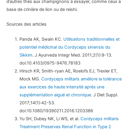
d’autres thés aux champignons à essayer, comme ceux à
base de crinière de lion ou de reishi.
Sources des articles
Panda AK, Swain KC.
Utilisations traditionnelles et
potentiel médicinal du Cordyceps sinensis du
Sikkim
. J Ayurveda Integr Med. 2011;2(1):9-13.
doi:10.4103/0975-9476.78183
Hirsch KR, Smith-ryan AE, Roelofs EJ, Trexler ET,
Mock MG.
Cordyceps militaris améliore la tolérance
aux exercices de haute intensité après une
supplémentation aiguë et chronique
. J Diet Suppl.
2017;14(1):42-53.
doi:10.1080/19390211.2016.1203386
Yu SH, Dubey NK, Li WS, et al.
Cordyceps militaris
Treatment Preserves Renal Function in Type 2