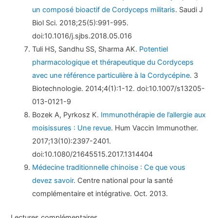
un composé bioactif de Cordyceps militaris
. Saudi J
Biol Sci. 2018;25(5):991-995.
doi:10.1016/j.sjbs.2018.05.016
Tuli HS, Sandhu SS, Sharma AK.
Potentiel
pharmacologique et thérapeutique du Cordyceps
avec une référence particulière à la Cordycépine
. 3
Biotechnologie. 2014;4(1):1-12. doi:10.1007/s13205-
013-0121-9
Bozek A, Pyrkosz K.
Immunothérapie de l’allergie aux
moisissures : Une revue
. Hum Vaccin Immunother.
2017;13(10):2397-2401.
doi:10.1080/21645515.2017.1314404
Médecine traditionnelle chinoise : Ce que vous
devez savoir
. Centre national pour la santé
complémentaire et intégrative. Oct. 2013.
Lectures complémentaires