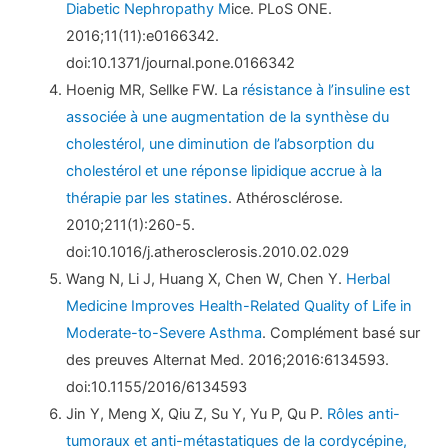
Diabetic Nephropathy M
ice. PLoS ONE.
2016;11(11):e0166342.
doi:10.1371/journal.pone.0166342
Hoenig MR, Sellke FW. La
résistance à l’insuline est
associée à une augmentation de la synthèse du
cholestérol, une diminution de l’absorption du
cholestérol et une réponse lipidique accrue à la
thérapie par les statines
. Athérosclérose.
2010;211(1):260-5.
doi:10.1016/j.atherosclerosis.2010.02.029
Wang N, Li J, Huang X, Chen W, Chen Y.
Herbal
Medicine Improves Health-Related Quality of Life in
Moderate-to-Severe Asthma
. Complément basé sur
des preuves Alternat Med. 2016;2016:6134593.
doi:10.1155/2016/6134593
Jin Y, Meng X, Qiu Z, Su Y, Yu P, Qu P.
Rôles anti-
tumoraux et anti-métastatiques de la cordycépine,