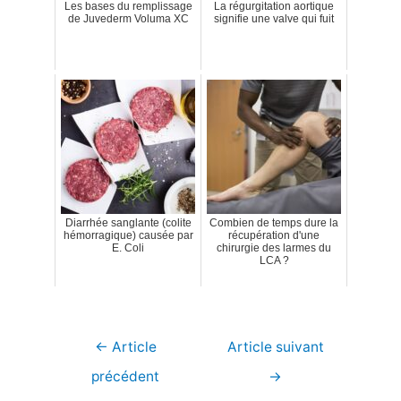
Les bases du remplissage
La régurgitation aortique
de Juvederm Voluma XC
signifie une valve qui fuit
Diarrhée sanglante (colite
Combien de temps dure la
hémorragique) causée par
récupération d'une
E. Coli
chirurgie des larmes du
LCA ?
Navigation
←
Article
Article suivant
de
précédent
→
l’article