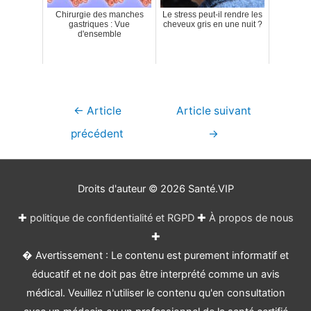
Chirurgie des manches
Le stress peut-il rendre les
gastriques : Vue
cheveux gris en une nuit ?
d'ensemble
Navigation
←
Article
Article suivant
de
précédent
→
l’article
Droits d'auteur © 2026
Santé.VIP
✚
politique de confidentialité et RGPD
✚
À propos de nous
✚
� Avertissement : Le contenu est purement informatif et
éducatif et ne doit pas être interprété comme un avis
médical. Veuillez n'utiliser le contenu qu'en consultation