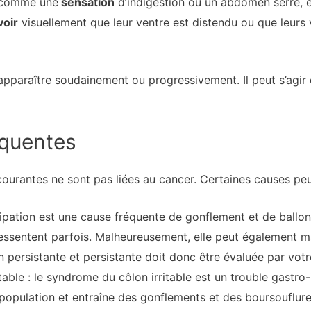
comme une
sensation
d’indigestion ou un abdomen serré, et
voir
visuellement que leur ventre est distendu ou que leurs
pparaître soudainement ou progressivement. Il peut s’agir
équentes
ourantes ne sont pas liées au cancer. Certaines causes peu
tipation est une cause fréquente de gonflement et de ball
ssentent parfois. Malheureusement, elle peut également ma
n persistante et persistante doit donc être évaluée par vot
able : le syndrome du côlon irritable est un trouble gastro-i
 population et entraîne des gonflements et des boursouflure