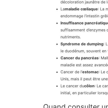
décoloration jaunâtre de l
La
maladie cœliaque
: La 
endommage l’intestin grêl
Insuffisance pancréatiqu
suffisamment d’enzymes di
nutriments.
Syndrome de dumping
: 
le duodénum, souvent en t
Cancer du pancréas
: Ma
maladie est assez avancée
Cancer de l’
estomac
: Le 
Unis, mais il peut être u
Le cancer du
côlon
: Le c
initial, en particulier lors
Quand consulter u