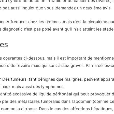
s du syndrome du côlon irritable et du cancer des ovaires, a
le pas aussi inquiet que vous, demandez un deuxième avis.
cancer fréquent chez les femmes, mais c’est la cinquième c
iagnostic n’est pas posé avant qu’il n’ait atteint les stad
ves
s courantes ci-dessous, mais il est important de mentionne
rs de l’ovaire mais qui sont assez graves. Parmi celles-ci,
: Des tumeurs, tant bénignes que malignes, peuvent appara
inaux mais aussi des lymphomes.
quantité excessive de liquide péritonéal qui peut provoquer
ée par des métastases tumorales dans l’abdomen (comme cel
 comme la cirrhose. Dans le cas des affections hépatiques,