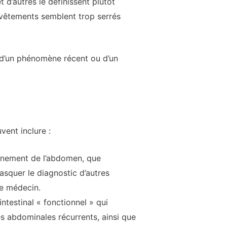
 d’autres le définissent plutôt
 vêtements semblent trop serrés
 d’un phénomène récent ou d’un
vent inclure :
onnement de l’abdomen, que
squer le diagnostic d’autres
re médecin.
ntestinal « fonctionnel » qui
s abdominales récurrents, ainsi que