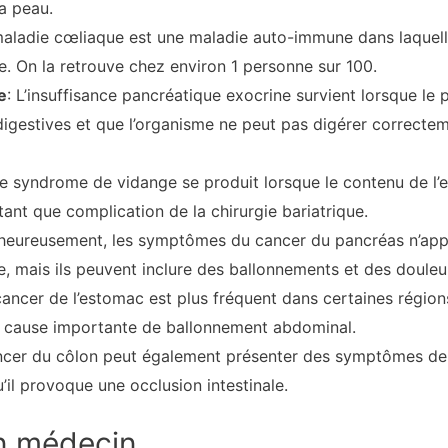
a peau.
maladie cœliaque est une maladie auto-immune dans laquel
e. On la retrouve chez environ 1 personne sur 100.
e
: L’insuffisance pancréatique exocrine survient lorsque le
gestives et que l’organisme ne peut pas digérer correcteme
Le syndrome de vidange se produit lorsque le contenu de l’
ant que complication de la chirurgie bariatrique.
lheureusement, les symptômes du cancer du pancréas n’appa
, mais ils peuvent inclure des ballonnements et des doule
cancer de l’estomac est plus fréquent dans certaines régi
ne cause importante de ballonnement abdominal.
ancer du côlon peut également présenter des symptômes 
qu’il provoque une occlusion intestinale.
n médecin