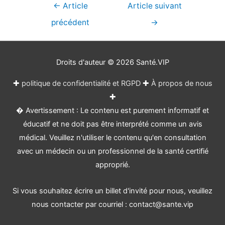
Navigation
←
Article
Article suivant
de
précédent
→
l’article
Droits d'auteur © 2026
Santé.VIP
✚
politique de confidentialité et RGPD
✚
À propos de nous
✚
� Avertissement : Le contenu est purement informatif et
éducatif et ne doit pas être interprété comme un avis
médical. Veuillez n'utiliser le contenu qu'en consultation
avec un médecin ou un professionnel de la santé certifié
approprié.
Si vous souhaitez écrire un billet d'invité pour nous, veuillez
nous contacter par courriel : contact@sante.vip