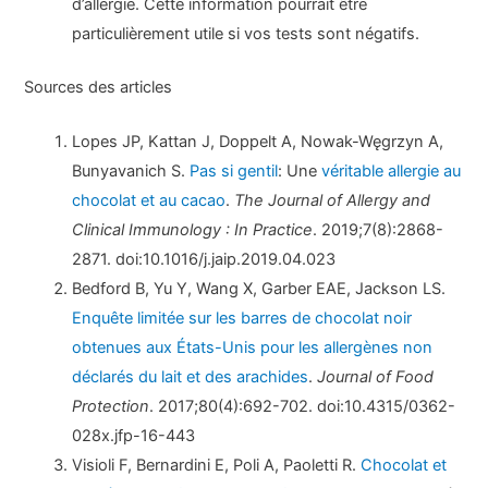
d’allergie. Cette information pourrait être
particulièrement utile si vos tests sont négatifs.
Sources des articles
Lopes JP, Kattan J, Doppelt A, Nowak-Węgrzyn A,
Bunyavanich S.
Pas si gentil
: Une
véritable allergie au
chocolat et au cacao
.
The Journal of Allergy and
Clinical Immunology : In Practice
. 2019;7(8):2868-
2871. doi:10.1016/j.jaip.2019.04.023
Bedford B, Yu Y, Wang X, Garber EAE, Jackson LS.
Enquête limitée sur les barres de chocolat noir
obtenues aux États-Unis pour les allergènes non
déclarés du lait et des arachides
.
Journal of Food
Protection
. 2017;80(4):692-702. doi:10.4315/0362-
028x.jfp-16-443
Visioli F, Bernardini E, Poli A, Paoletti R.
Chocolat et