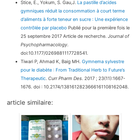
Stice, E., Yokum, S. Gau,J.
La pastille d’acides
gymniques réduit la consommation à court terme
d’aliments à forte teneur en sucre : Une expérience
contrôlée par placebo
Publié pour la première fois le
25 septembre 2017 Article de recherche.
Journal of
Psychopharmacology
.
doi:10.1177/0269881117728541.
Tiwari P, Ahmad K, Baig MH.
Gymnema sylvestre
pour le diabète : From Traditional Herb to Future’s
Therapeutic
.
Curr Pharm Des.
2017 ; 23(11):1667-
1676. doi : 10.2174/1381612823666161108162048.
article similaire: