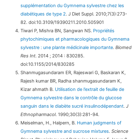
supplémentation du Gymnema sylvestre chez les
diabétiques de type 2
. J Diet Suppl. 2010;7(3):273-
82. doi:10.3109/19390211.2010.505901
Tiwari P, Mishra BN, Sangwan NS.
Propriétés
phytochimiques et pharmacologiques du Gymnema
sylvestre : une plante médicinale importante
.
Biomed
Res Int
. 2014 ; 2014 : 830285.
doi:10.1155/2014/830285
Shanmugasundaram ER, Rajeswari G, Baskaran K,
Rajesh kumar BR, Radha shanmugasundaram K,
Kizar ahmath B.
Utilisation de l’extrait de feuille de
Gymnema sylvestre dans le contrôle du glucose
sanguin dans le diabète sucré insulinodépendant
.
J
Ethnopharmacol
. 1990;30(3):281-94.
Meiselman, H., Halpern, B.
Human judgments of
Gymnema sylvestre and sucrose mixtures
.
Science