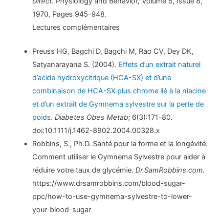
Direct.
Physiology and Behavior
;
Volume 5, Issue 8,
1970, Pages 945-948.
Lectures complémentaires
Preuss HG, Bagchi D, Bagchi M, Rao CV, Dey DK,
Satyanarayana S. (2004).
Effets d’un extrait naturel
d’acide hydroxycitrique (HCA-SX) et d’une
combinaison de HCA-SX plus chrome lié à la niacine
et d’un extrait de Gymnema sylvestre sur la perte de
poids
.
Diabetes Obes Metab
; 6(3):171-80.
doi:10.1111/j.1462-8902.2004.00328.x
Robbins, S., Ph.D. Santé pour la forme et la longévité.
Comment utiliser le Gymnema Sylvestre pour aider à
réduire votre taux de glycémie.
Dr.SamRobbins.com.
https://www.drsamrobbins.com/blood-sugar-
ppc/how-to-use-gymnema-sylvestre-to-lower-
your-blood-sugar