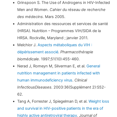
Grinspoon S. The Use of Androgens in HIV-Infected
Men and Women.
Cahier du réseau de recherche
des médecins.
Mars 2005.
Administration des ressources et services de santé
(HRSA). Nutrition – Programmes VIH/SIDA de la
HRSA. Rockville, Maryland ; janvier 2011.
Melchior J.
Aspects métaboliques du VIH :
dépérissement associé
.
Pharmacothérapie
biomédicale.
1997;51(10):455-460.
Nerad J, Romeyn M, Silverman E, et al.
General
nutrition management in patients infected with
human immunodeficiency virus
.
Clinical
InfectiousDiseases.
2003:36(Supplément 2):S52-
62.
Tang A, Forrester J, Spiegelman D, et al.
Weight loss
and survival in HIV-positive patients in the era of
highly active antiretroviral therapy
.
Journal of