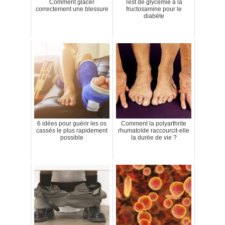
Comment glacer
Test de glycémie à la
correctement une blessure
fructosamine pour le
diabète
6 idées pour guérir les os
Comment la polyarthrite
cassés le plus rapidement
rhumatoïde raccourcit-elle
possible
la durée de vie ?