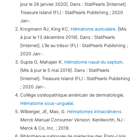
jour le 26 janvier 2020]. Dans : StatPearls [Internet].
Treasure Island (FL) : StatPearls Publishing ; 2020
Jan-.
Krogmann RJ, King KC.
Hématome auriculaire
. [Mis
à jour le 13 décembre 2019]. Dans : StatPearls
[Internet]. L’île au trésor (FL) : StatPearls Publishing ;
2020 Jan-.
Gupta G, Mahajan K.
Hématome nasal du septum
.
[Mis à jour le 5 mai 2019]. Dans : StatPearls
[Internet]. Treasure Island (FL) : StatPearls Publishing
; 2020 Jan-.
Collège ostéopathique américain de dermatologie.
Hématome sous-unguéal
.
Wilberger, JE, Mao, G.
Hématomes intracrâniens
.
Merck Manual Consumer Version
. Kenilworth, NJ :
Merck & Co, Inc. ; 2019.
Bibliothèque nationale de médecine des États-Unis.