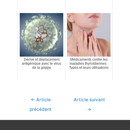
Dérive et déplacement
Médicaments contre les
antigénique avec le virus
maladies thyroïdiennes :
de la grippe
Types et leurs utilisations
Navigation
←
Article
Article suivant
de
précédent
→
l’article