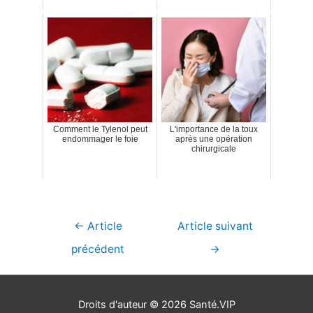
Comment le Tylenol peut
L'importance de la toux
endommager le foie
après une opération
chirurgicale
Navigation
←
Article
Article suivant
de
précédent
→
l’article
Droits d'auteur © 2026
Santé.VIP