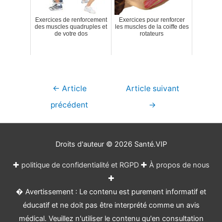
Exercices de renforcement
Exercices pour renforcer
des muscles quadruples et
les muscles de la coiffe des
de votre dos
rotateurs
Navigation
←
Article
Article suivant
de
précédent
→
l’article
Droits d'auteur © 2026
Santé.VIP
✚
politique de confidentialité et RGPD
✚
À propos de nous
✚
� Avertissement : Le contenu est purement informatif et
éducatif et ne doit pas être interprété comme un avis
médical. Veuillez n'utiliser le contenu qu'en consultation