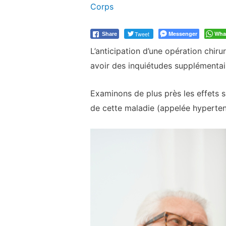
Corps
Tweet
Messenger
Wha
Share
L’anticipation d’une opération chir
avoir des inquiétudes supplémentair
Examinons de plus près les effets spé
de cette maladie (appelée hyperten