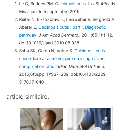
Le C, Bedocs PM.
Calcinosis cutis
. In : StatPearls.
Mis à jour le 5 septembre 2019.
Reiter N, El-shabrawi L, Leinweber B, Berghold A,
Aberer E.
Calcinosis cutis : part I. Diagnostic
pathway
.
J Am Acad Dermatol
. 2011;65(1):1-12.
doi:10.1016/j.jaad.2010.08.038
Sahu SK, Gupta N, Vohra S.
Calcinosis cutis
secondaire à l’acné vulgaire du visage : Une
complication rare
.
Indian Dermatol Online J
.
2015;6(Suppl 1):S37-S39. doi:10.4103/2229-
5178.171040
article similaire: