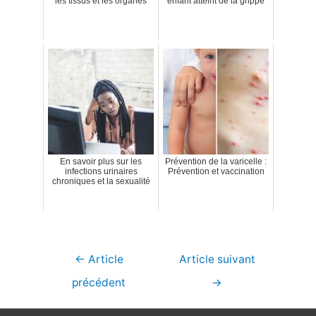
les tissus et les organes
enfant atteint de la grippe
En savoir plus sur les
Prévention de la varicelle :
infections urinaires
Prévention et vaccination
chroniques et la sexualité
Navigation
←
Article
Article suivant
de
précédent
→
l’article