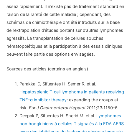
assez rapidement. Il n’existe pas de traitement standard en
raison de la rareté de cette maladie ; cependant, des
schémas de chimiothérapie ont été introduits sur la base
de l’extrapolation d’études portant sur d’autres lymphomes
agressifs. La transplantation de cellules souches
hématopoïétiques et la participation à des essais cliniques
peuvent faire partie des options envisagées.
Sources des articles (certains en anglais)
Parakkal D, Sifuentes H, Semer R, et al.
Hepatosplenic T-cell lymphoma in patients receiving
TNF-α inhibitor therapy
: expanding the groups at
risk.
Eur J Gastroenterol Hepatol
2011;23:1150-6.
Deepak P, Sifuentes H, Sherid M, et al.
Lymphomes
non hodgkiniens à cellules T signalés à la FDA AERS
avec des inhibiteurs du facteur de nécrose tumorale