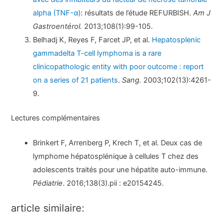
alpha (TNF-α)
: résultats de l’étude REFURBISH.
Am J
Gastroentérol.
2013;108(1):99-105.
Belhadj K, Reyes F, Farcet JP, et al.
Hepatosplenic
gammadelta T-cell lymphoma is a rare
clinicopathologic entity with poor outcome : report
on a series of 21 patients
.
Sang.
2003;102(13):4261-
9.
Lectures complémentaires
Brinkert F, Arrenberg P, Krech T, et al. Deux cas de
lymphome hépatosplénique à cellules T chez des
adolescents traités pour une hépatite auto-immune.
Pédiatrie
. 2016;138(3).pii : e20154245.
article similaire: