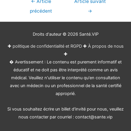
Navigation
←
Article
Article suivant
de
précédent
→
l’article
Droits d'auteur © 2026
Santé.VIP
✚
politique de confidentialité et RGPD
✚
À propos de nous
✚
� Avertissement : Le contenu est purement informatif et
éducatif et ne doit pas être interprété comme un avis
médical. Veuillez n'utiliser le contenu qu'en consultation
avec un médecin ou un professionnel de la santé certifié
approprié.
Si vous souhaitez écrire un billet d'invité pour nous, veuillez
nous contacter par courriel : contact@sante.vip