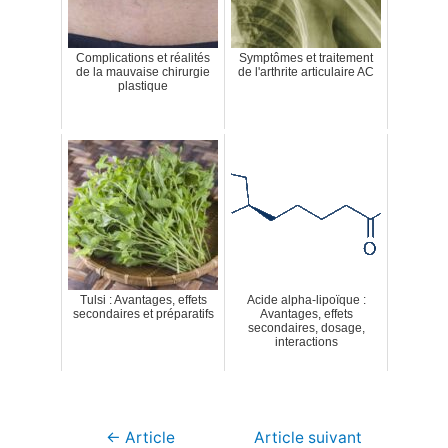
Complications et réalités
Symptômes et traitement
de la mauvaise chirurgie
de l'arthrite articulaire AC
plastique
Tulsi : Avantages, effets
Acide alpha-lipoïque :
secondaires et préparatifs
Avantages, effets
secondaires, dosage,
interactions
Navigation
←
Article
Article suivant