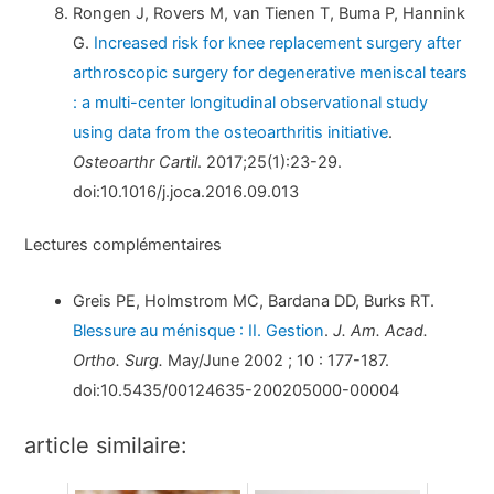
Rongen J, Rovers M, van Tienen T, Buma P, Hannink
G.
Increased risk for knee replacement surgery after
arthroscopic surgery for degenerative meniscal tears
: a multi-center longitudinal observational study
using data from the osteoarthritis initiative
.
Osteoarthr Cartil
. 2017;25(1):23-29.
doi:10.1016/j.joca.2016.09.013
Lectures complémentaires
Greis PE, Holmstrom MC, Bardana DD, Burks RT.
Blessure au ménisque : II. Gestion
.
J. Am. Acad.
Ortho. Surg.
May/June 2002 ; 10 : 177-187.
doi:10.5435/00124635-200205000-00004
article similaire: