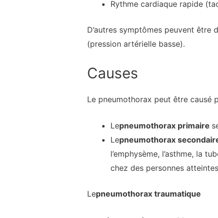
Rythme cardiaque rapide (ta
D’autres symptômes peuvent être de
(pression artérielle basse).
Causes
Le pneumothorax peut être causé pa
Le
pneumothorax primaire
s
Le
pneumothorax secondair
l’emphysème, l’asthme, la tu
chez des personnes atteinte
Le
pneumothorax traumatique