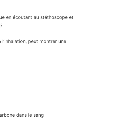
ue en écoutant au stéthoscope et
é.
 l’inhalation, peut montrer une
carbone dans le sang