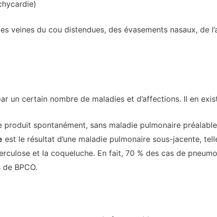
chycardie)
s veines du cou distendues, des évasements nasaux, de l’a
r un certain nombre de maladies et d’affections. Il en exis
e produit spontanément, sans maladie pulmonaire préalable
e
est le résultat d’une maladie pulmonaire sous-jacente, tel
berculose et la coqueluche. En fait, 70 % des cas de pneum
s de BPCO.