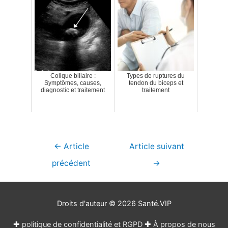
Colique biliaire :
Types de ruptures du
Symptômes, causes,
tendon du biceps et
diagnostic et traitement
traitement
Navigation
←
Article
Article suivant
de
précédent
→
l’article
Droits d'auteur © 2026
Santé.VIP
✚
politique de confidentialité et RGPD
✚
À propos de nous