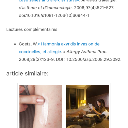
case series and allergist survey
.
Annales d’allergie,
d’asthme et d’immunologie.
2006;97(4):521-527.
doi:10.1016/s1081-1206(10)60944-1
Lectures complémentaires
Goetz, W.
« Harmonia axyridis invasion de
coccinelles, et allergie
. »
Allergy Asthma Proc.
2008;29(2):123-9. DOI : 10.2500/aap.2008.29.3092.
article similaire: