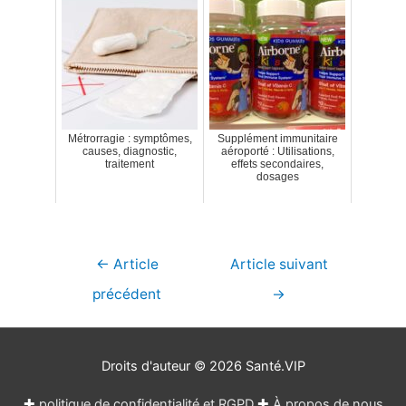
Métrorragie : symptômes,
Supplément immunitaire
causes, diagnostic,
aéroporté : Utilisations,
traitement
effets secondaires,
dosages
Navigation
←
Article
Article suivant
de
précédent
→
l’article
Droits d'auteur © 2026
Santé.VIP
✚
politique de confidentialité et RGPD
✚
À propos de nous