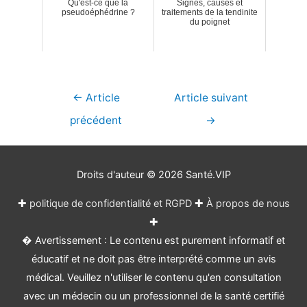
Qu'est-ce que la
Signes, causes et
pseudoéphédrine ?
traitements de la tendinite
du poignet
Navigation
←
Article
Article suivant
de
précédent
→
l’article
Droits d'auteur © 2026
Santé.VIP
✚
politique de confidentialité et RGPD
✚
À propos de nous
✚
� Avertissement : Le contenu est purement informatif et
éducatif et ne doit pas être interprété comme un avis
médical. Veuillez n'utiliser le contenu qu'en consultation
avec un médecin ou un professionnel de la santé certifié