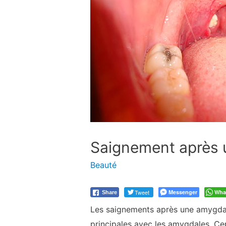
Saignement après 
Beauté
Tweet
Messenger
Wha
Share
Les saignements après une amygdal
principales avec les amygdales. C