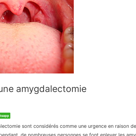
une amygdalectomie
tsapp
ectomie sont considérés comme une urgence en raison de 
ependant, de nombreuses personnes se font enlever les amy