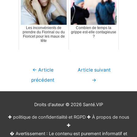
Les inconvénients de
Combien de temps la
prendre du Fiorinal ou du
grippe est-elle contagieuse
Fioricet pour les maux de
?
tête
Navigation
←
Article
Article suivant
de
précédent
→
l’article
Droits d'auteur © 2026
Santé.VIP
✚
politique de confidentialité et RGPD
✚
À propos de nous
✚
� Avertissement : Le contenu est purement informatif et