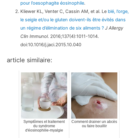
pour l’oesophagite éosinophile
.
Kliewer KL, Venter C, Cassin AM, et al. Le
blé, l’orge,
le seigle et/ou le gluten doivent-ils être évités dans
un régime d’élimination de six aliments ?
J Allergy
Clin Immunol
. 2016;137(4):1011-1014.
doi:10.1016/j.jaci.2015.10.040
article similaire:
Symptômes et traitement
Comment drainer un abcès
du syndrome
ou faire bouillir
d'éosinophilie-myalgie