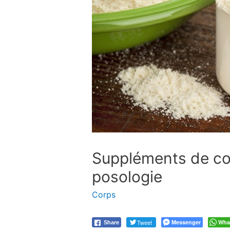
Suppléments de col
posologie
Corps
Tweet
Messenger
Wha
Share